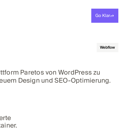
Go Klar
Webflow
attform Paretos von WordPress zu
neuem Design und SEO‑Optimierung.
erte
ainer.