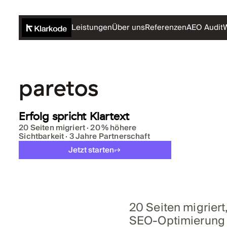
Leistungen
Über uns
Referenzen
AEO Audit
W
paretos
Erfolg spricht Klartext
20 Seiten migriert · 20 % höhere
Sichtbarkeit · 3 Jahre Partnerschaft
Jetzt starten
20 Seiten migriert
SEO‑Optimierung u