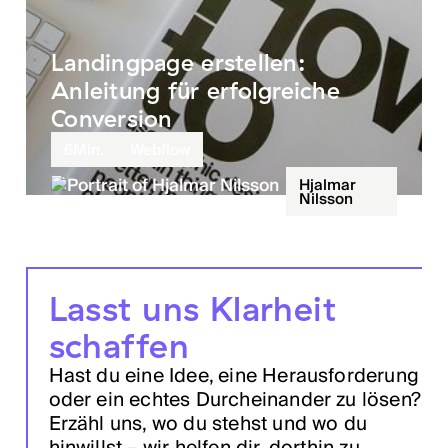
Landingpage erstellen:
Anleitung für erfolgreiche
Conversion
6
Min.
Webflow
Hjalmar
Nilsson
Lasst uns Klarheit
schaffen
Hast du eine Idee, eine Herausforderung
oder ein echtes Durcheinander zu lösen?
Erzähl uns, wo du stehst und wo du
hinwillst – wir helfen dir, dorthin zu