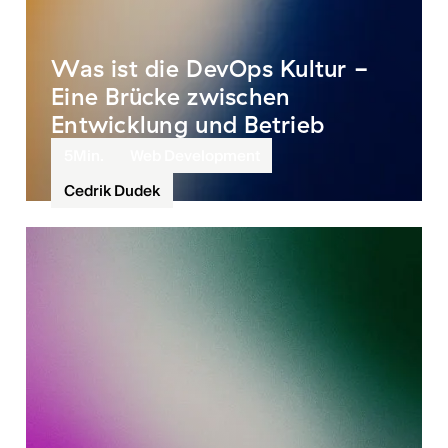
Was ist die DevOps Kultur -
Eine Brücke zwischen
Entwicklung und Betrieb
5
Min.
Web Development
Cedrik Dudek