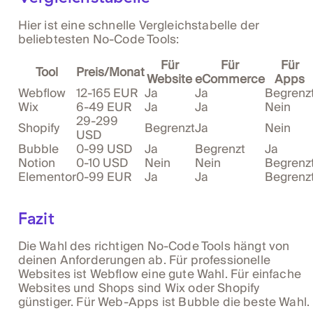
Hier ist eine schnelle Vergleichstabelle der
beliebtesten No-Code Tools:
Für
Für
Für
Tool
Preis/Monat
Website
eCommerce
Apps
Webflow
12-165 EUR
Ja
Ja
Begrenz
Wix
6-49 EUR
Ja
Ja
Nein
29-299
Shopify
Begrenzt
Ja
Nein
USD
Bubble
0-99 USD
Ja
Begrenzt
Ja
Notion
0-10 USD
Nein
Nein
Begrenz
Elementor
0-99 EUR
Ja
Ja
Begrenz
Fazit
Die Wahl des richtigen No-Code Tools hängt von
deinen Anforderungen ab. Für professionelle
Websites ist Webflow eine gute Wahl. Für einfache
Websites und Shops sind Wix oder Shopify
günstiger. Für Web-Apps ist Bubble die beste Wahl.