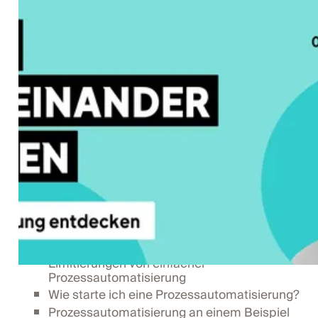
Event Details
11.12.2024
21:00
Gemeinsam werden wir uns einen generellen
Überblick verschaffen und in Fallbeispiele
eintauchen, um Prozessautomatisierung und
No-Code besser zu verstehen. Dadurch kannst
du direkt einsteigen und lernst folgende
Themen:
Überblick über verschiedene Tools (Zapier,
Make, n8n und IFTTT) und No-Code im
Allgemeinen
Welche Voraussetzungen benötigt es, um
Prozesse zu automatisieren?
Herausforderungen und technische
Limitierungen von einfacher
Prozessautomatisierung
Wie starte ich eine Prozessautomatisierung?
Prozessautomatisierung an einem Beispiel